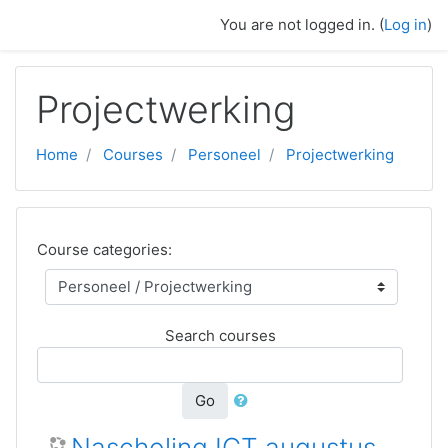
Skip to main content
You are not logged in. (
Log in
)
Projectwerking
Home
Courses
Personeel
Projectwerking
Course categories:
Search courses
Go
Nascholing ICT augustus